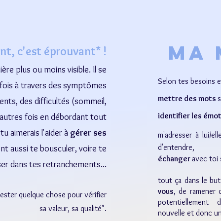
ma 
nt, c'est
éprouvant
*
!
re plus ou moins visible. Il se
Selon tes besoins e
rfois à travers des symptômes
mettre des mots
s
ts, des difficultés (sommeil,
identifier les émo
d'autres fois en débordant tout
tu aimerais l'aider à
gérer ses
m'adresser à lui/el
d'entendre,
ent aussi te bousculer, voire te
échanger
avec toi
er dans tes retranchements...
tout ça dans le bu
vous
, de ramener d
tester quelque chose pour vérifier
potentiellement 
sa valeur, sa qualité".
nouvelle et donc u