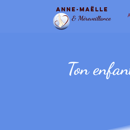
Anne-Maëlle
A
& Mèreveillance
Ton enfan