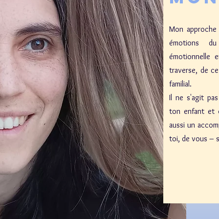
Mon approche e
émotions du 
émotionnelle e
traverse, de c
familial.
Il ne s'agit p
ton enfant et 
aussi un accom
toi, de vous – s