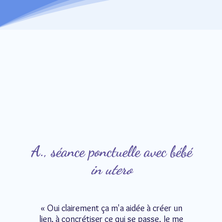
A., séance ponctuelle avec bébé
in utero
« Oui clairement ça m'a aidée à créer un
lien, à concrétiser ce qui se passe. Je me